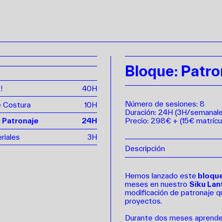
Bloque: Patro
!
40H
Número de sesiones: 8
e Costura
10H
Duración: 24H (3H/semanale
Precio: 298€ + (15€ matrícu
 Patronaje
24H
riales
3H
Descripción
Hemos lanzado este
b
loqu
meses en nuestro
Siku Lan
modificación de patronaje q
proyectos.
Durante dos meses aprendere