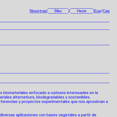
Nosotras
Siku
Heze
Eus
/
Cas
s
los biomateriales enfocado a curioses interesades en la
eriales alternativos, biodegradables y sostenibles.
eferencias y proyectos
experimentales
que nos aproximan a
iversas aplicaciones con bases vegetales a partir de