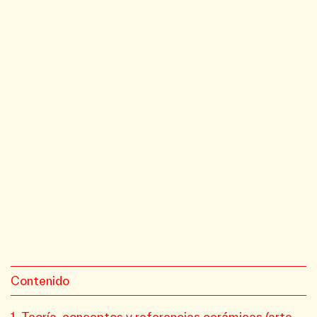
Contenido
Teoría, conceptos y referencias cerámicas (arte-