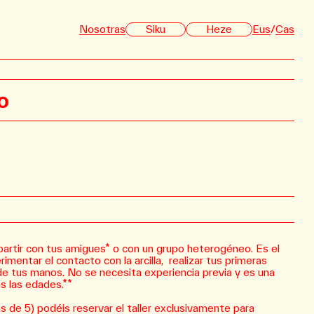
Nosotras
Siku
Heze
Eus
/
Cas
o
partir con tus amigues* o con un grupo heterogéneo. Es el
mentar el contacto con la arcilla, realizar tus primeras
de tus manos. No se necesita experiencia previa y es una
s las edades.**
s de 5) podéis reservar el taller exclusivamente para