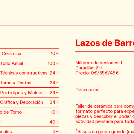
Lazos de Barr
de Cerámica
10H
Número de sesiones: 1
torio Anual
108H
Duración: 2H
Precio: 0€/35€/45€
 Técnicas constructivas
24H
 Torno y Pastas
24H
Descripción
 Prototipos y Moldes
24H
 Gráfica y Decoración
24H
Taller de cerámica para com
formato perfecto para experi
vo de Torno
10H
piezas y descubrir el poder 
actividad pensada para toda
!
40H
*Si sois un grupo grande (má
riales
3H